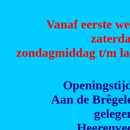
Vanaf eerste w
zaterd
zondagmiddag t/m la
Openingstijd
Aan de Brêgelea
gelege
Heerenve